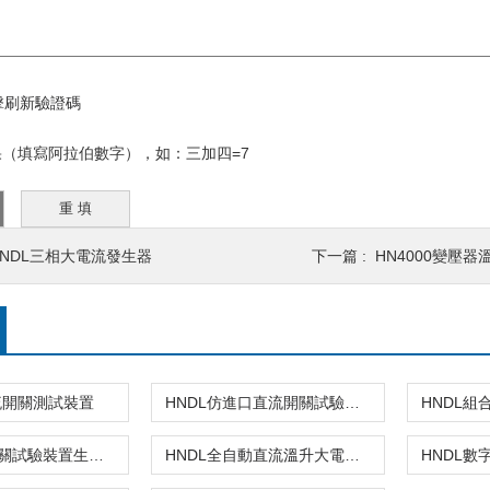
（填寫阿拉伯數字），如：三加四=7
HNDL三相大電流發生器
下一篇 :
HN4000變壓
流開關測試裝置
HNDL仿進口直流開關試驗裝置
HNDL直流開關試驗裝置生產廠家
HNDL全自動直流溫升大電流發生器