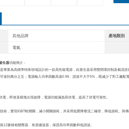
其他品牌
產地類別
電氣
發生器
功能簡介：
是專業為高標準特殊領域設計的一款高性能電源，此發生器采用雙閉環控制及截流技
可達到萬分之五；電源輸入功率因數高達0.99、諧波不大于5%，既減少了對工廠配
余供電，即使某模塊出現故障，電源仍能滿負荷供電，提高了供電可靠性。
技術，實現IGBT軟開關，減小開關損耗，并采用低壓降整流二極管，降低損耗。與
裝12脈移相變壓器、有源濾波器，保證高功率因數和低諧波。