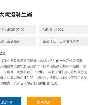
大電流發生器
：2025-07-02
訪問量：4021
性質：生產廠家
生產地址：山東省青島市平度南京路27號
描述：
電流發生器是專業為高標準特殊領域設計的一款高性能電源，
器采用雙閉環控制及截流技術下同時采用多模塊并聯結構，控
快，準度高，均流系數在1%以內，功率控制準度可達到萬分之
輸入功率因數高達0.99、諧波不大于5%，既減少了對工廠配
器的壓力，又符合倡導節能環保的產業政策。
在線詢價
聯系我們