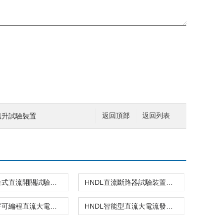
器溫升試驗裝置
返回頂部
返回列表
HNDL組合式直流開關試驗裝置
HNDL直流斷路器試驗裝置生產廠家
HNDL數字可編程直流大電流發生器技術參數
HNDL智能型直流大電流發生器技術參數