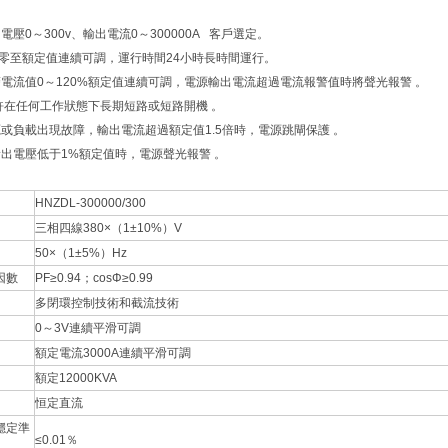
出電壓0～300v、輸出電流0～300000A 客戶選定。
從零至額定值連續可調，運行時間24小時長時間運行。
報警電流值0～120%額定值連續可調，電源輸出電流超過電流報警值時將聲光報警 。
允許在任何工作狀態下長期短路或短路開機 。
電源或負載出現故障，輸出電流超過額定值1.5倍時，電源跳閘保護 。
當輸出電壓低于1%額定值時，電源聲光報警 。
HNZDL-300000/300
三相四線380×（1±10%）V
50×（1±5%）Hz
因數
PF≥0.94；cosΦ≥0.99
多閉環控制技術和截流技術
0～3V連續平滑可調
額定電流3000A連續平滑可調
額定12000KVA
恒定直流
穩定準
≤0.01％