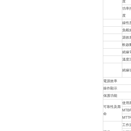
度
功率
度
線性
負載
源效
軟啟
絕緣
溫度
絕緣
電源效率
操作顯示
保護功能
使用
可靠性及壽
MTB
命
MTT
工作