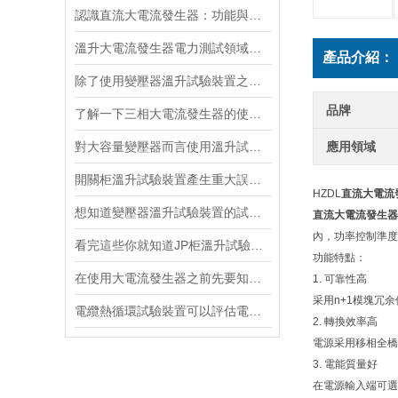
認識直流大電流發生器：功能與適用范圍
溫升大電流發生器電力測試領域的得力助手
產品介紹：
除了使用變壓器溫升試驗裝置之外的幾種溫升試驗的方法的優缺點
品牌
了解一下三相大電流發生器的使用方法及注意事項吧
對大容量變壓器而言使用溫升試驗裝置是相當重要
應用領域
開關柜溫升試驗裝置產生重大誤差的原因
HZDL
直流大電流
想知道變壓器溫升試驗裝置的試驗方法就看看這些吧
直流大電流發生器
內，功率控制準度
看完這些你就知道JP柜溫升試驗裝置的軟件信息了
功能特點：
在使用大電流發生器之前先要知道這些注意事項才行
1. 可靠性高
采用n+1模塊冗
電纜熱循環試驗裝置可以評估電纜在各種溫度條件下的性能
2. 轉換效率高
電源采用移相全橋
3. 電能質量好
在電源輸入端可選