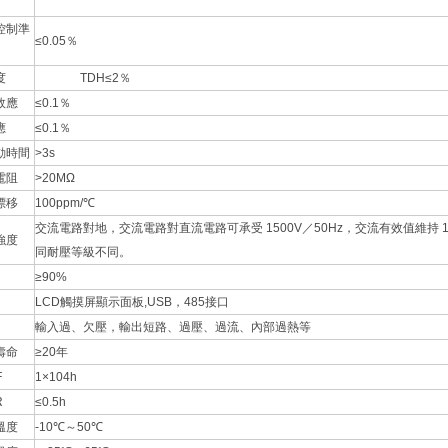
控制準
≤0.05％
度
TDH≤2％
效應
≤0.1％
應
≤0.1％
動時間
>3s
電阻
>20MΩ
漂移
100ppm/℃
交流電路對地，交流電路對直流電路可承受 1500V／50Hz，交流有效值維持
強度
同耐壓等級不同。
≥90%
LCD觸摸屏顯示面板,USB，485接口
輸入過、欠壓，輸出短路、過壓、過流、內部過熱等
壽命
≥20年
F
1×104h
R
≤0.5h
溫度
-10℃～50℃