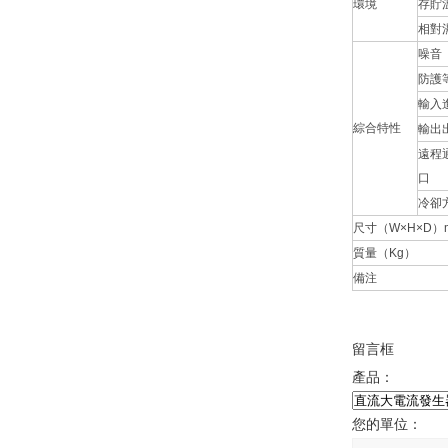
環境
存貯
相對
噪音
防護
輸入
綜合特性
輸出
遠程
口
冷卻
尺寸（W×H×D）
質量（Kg）
備注
留言框
產品：
您的單位：