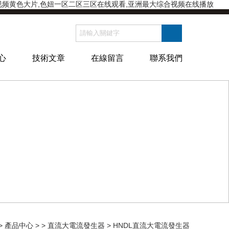
新视频黄色大片,色妞一区二区三区在线观看,亚洲最大综合视频在线播放
心
技術文章
在線留言
聯系我們
>
產品中心
> >
直流大電流發生器
> HNDL直流大電流發生器