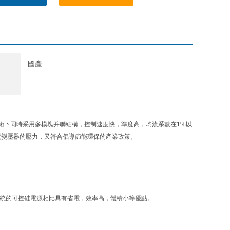
國產
術下同時采用多模塊并聯結構，控制速度快，準度高，均流系數在1%以
電變壓器的壓力，又符合倡導節能環保的產業政策。
傳統的可控硅電源相比具有省電，效率高，體積小等優點。