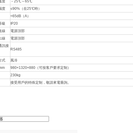
溫度
－25℃～65℃
濕度
≤90%（在25℃時）
<65dB（A）
等級
IP20
進線
電源頂部
出線
電源頂部
通訊接
RS485
方式
風冷
mm
980×1320×880（可按客戶要求定制）
230kg
接受用戶的特殊定制，敬請來電垂詢。