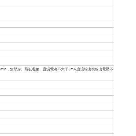
 1min，無擊穿、飛弧現象，且漏電流不大于3mA,直流輸出視輸出電壓不