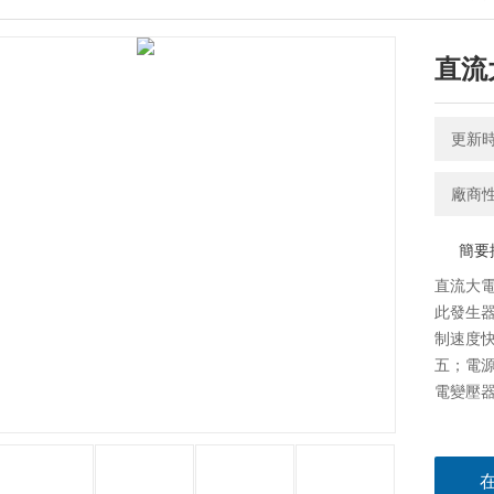
直流
更新時間
廠商
簡要
直流大
此發生
制速度
五；電源
電變壓