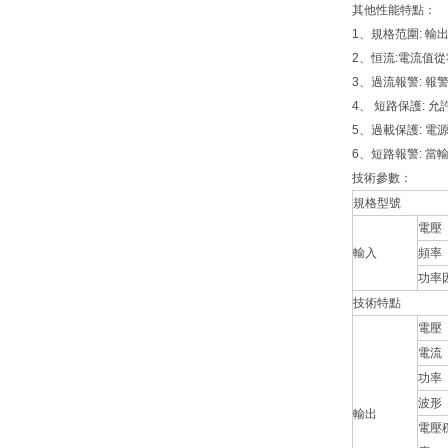
其他性能特點：
1、規格范圍: 輸
2、恒流:電流值
3、過流報警: 
4、 短路保護: 
5、過載保護: 
6、短路報警: 
技術參數：
規格型號
電壓
輸入
頻率
功率
技術特點
電壓
電流
功率
波形
輸出
電壓